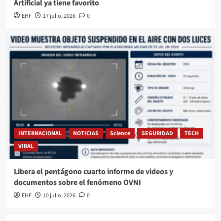
Artificial ya tiene favorito
EHF
17 julio, 2026
0
INTERNACIONAL
NOTICIAS
Science
SEGURIDAD
TECH
VIRAL
Libera el pentágono cuarto informe de videos y
documentos sobre el fenómeno OVNI
EHF
10 julio, 2026
0