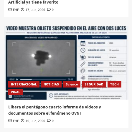
Artificial ya tiene favorito
EHF
17 julio, 2026
0
INTERNACIONAL
NOTICIAS
Science
SEGURIDAD
TECH
VIRAL
Libera el pentágono cuarto informe de videos y
documentos sobre el fenómeno OVNI
EHF
10 julio, 2026
0