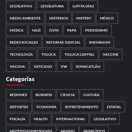
LEGISLATIVO
LEGISLATURA
LUPITA DÍAZ
MEDIO AMBIENTE
MISTERIOS
MISTERY
MÉXICO
MÚSICA
NAZI
OVNI
PAPA
PERIODISMO
REDES SOCIALES
REFORMA JUDICIAL
SHEINBAUM
TECNOLOGÍA
TOLUCA
TOLUCA CAPITAL
VACCINE
VACUNA
VATICANO
VW
XONACATLÁN
Categorías
#EDOMEX
BUSINESS
CIENCIA
CULTURA
DEPORTES
ECONOMÍA
ENTRETENIMIENTO
ESTATAL
FISCALÍA
HEALTH
INTERNACIONAL
LEGISLATIVO
MISTERIOS UNRESOLVED
MUNDO
MUNICIPIOS