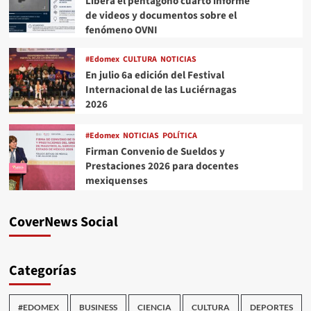
Libera el pentágono cuarto informe
de videos y documentos sobre el
fenómeno OVNI
#Edomex
CULTURA
NOTICIAS
En julio 6a edición del Festival
Internacional de las Luciérnagas
2026
#Edomex
NOTICIAS
POLÍTICA
Firman Convenio de Sueldos y
Prestaciones 2026 para docentes
mexiquenses
CoverNews Social
Categorías
#EDOMEX
BUSINESS
CIENCIA
CULTURA
DEPORTES