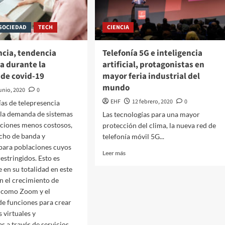
SOCIEDAD
TECH
CIENCIA
ncia, tendencia
Telefonía 5G e inteligencia
a durante la
artificial, protagonistas en
de covid-19
mayor feria industrial del
mundo
junio, 2020
0
EHF
12 febrero, 2020
0
ías de telepresencia
 la demanda de sistemas
Las tecnologías para una mayor
ciones menos costosos,
protección del clima, la nueva red de
cho de banda y
telefonía móvil 5G...
 para poblaciones cuyos
Leer más
restringidos. Esto es
en su totalidad en este
 el crecimiento de
s como Zoom y el
e funciones para crear
virtuales y
s a través de servicios