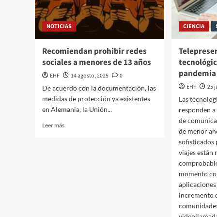
NOTICIAS
CIENCIA
Recomiendan prohibir redes
Teleprese
sociales a menores de 13 años
tecnológic
pandemia 
EHF
14 agosto, 2025
0
EHF
25 
De acuerdo con la documentación, las
medidas de protección ya existentes
Las tecnolog
en Alemania, la Unión...
responden a
de comunica
Leer más
de menor an
sofisticados
viajes están 
comprobable 
momento con
aplicacione
incremento d
comunidades 
videollamada