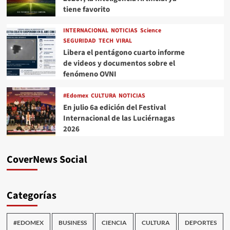
tiene favorito
INTERNACIONAL
NOTICIAS
Science
SEGURIDAD
TECH
VIRAL
Libera el pentágono cuarto informe
de videos y documentos sobre el
fenómeno OVNI
#Edomex
CULTURA
NOTICIAS
En julio 6a edición del Festival
Internacional de las Luciérnagas
2026
CoverNews Social
Categorías
#EDOMEX
BUSINESS
CIENCIA
CULTURA
DEPORTES