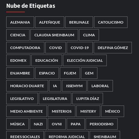
Nube de Etiquetas
ALEMANIA
ALFEÑIQUE
BERLINALE
CATOLICISMO
CIENCIA
CLAUDIA SHEINBAUM
CLIMA
COMPUTADORA
COVID
COVID-19
DELFINA GÓMEZ
EDOMEX
EDUCACIÓN
ELECCIÓN JUDICIAL
ENJAMBRE
ESPACIO
FGJEM
GEM
HORACIO DUARTE
IA
ISSEMYM
LABORAL
LEGISLATIVO
LEGISLATURA
LUPITA DÍAZ
MEDIO AMBIENTE
MISTERIOS
MISTERY
MÉXICO
MÚSICA
NAZI
OVNI
PAPA
PERIODISMO
REDES SOCIALES
REFORMA JUDICIAL
SHEINBAUM