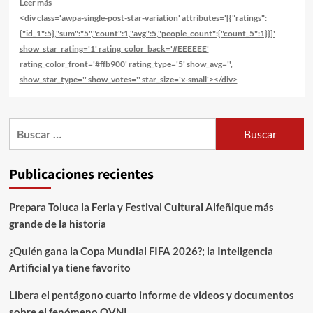
Leer más
<div class='awpa-single-post-star-variation' attributes='[{"ratings":
{"id_1":5},"sum":"5","count":1,"avg":5,"people_count":{"count_5":1}}]'
show_star_rating='1' rating_color_back='#EEEEEE'
rating_color_front='#ffb900' rating_type='5' show_avg='',
show_star_type='' show_votes='' star_size='x-small'></div>
Publicaciones recientes
Prepara Toluca la Feria y Festival Cultural Alfeñique más
grande de la historia
¿Quién gana la Copa Mundial FIFA 2026?; la Inteligencia
Artificial ya tiene favorito
Libera el pentágono cuarto informe de videos y documentos
sobre el fenómeno OVNI