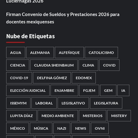
Luciérnagas 2026
Firman Convenio de Sueldos y Prestaciones 2026 para
docentes mexiquenses
Nube de Etiquetas
AGUA
ALEMANIA
ALFEÑIQUE
CATOLICISMO
CIENCIA
CLAUDIA SHEINBAUM
CLIMA
COVID
COVID-19
DELFINA GÓMEZ
EDOMEX
ELECCIÓN JUDICIAL
ENJAMBRE
FGJEM
GEM
IA
ISSEMYM
LABORAL
LEGISLATIVO
LEGISLATURA
LUPITA DÍAZ
MEDIO AMBIENTE
MISTERIOS
MISTERY
MÉXICO
MÚSICA
NAZI
NEWS
OVNI