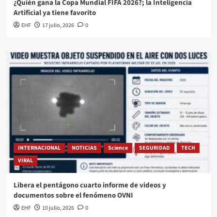
¿Quién gana la Copa Mundial FIFA 2026?; la Inteligencia
Artificial ya tiene favorito
EHF
17 julio, 2026
0
INTERNACIONAL
NOTICIAS
Science
SEGURIDAD
TECH
VIRAL
Libera el pentágono cuarto informe de videos y
documentos sobre el fenómeno OVNI
EHF
10 julio, 2026
0