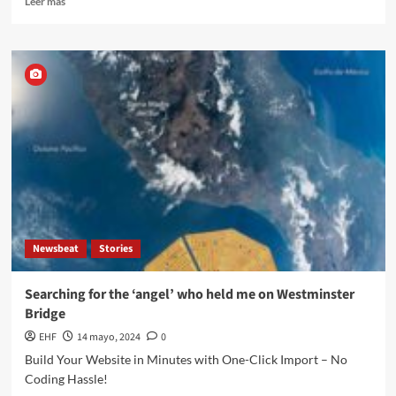
Leer más
Newsbeat
Stories
Searching for the ‘angel’ who held me on Westminster
Bridge
EHF
14 mayo, 2024
0
Build Your Website in Minutes with One-Click Import – No
Coding Hassle!