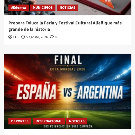
#Edomex
MUNICIPIOS
NOTICIAS
Prepara Toluca la Feria y Festival Cultural Alfeñique más
grande de la historia
EHF
5 agosto, 2026
0
DEPORTES
INTERNACIONAL
NOTICIAS