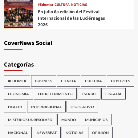
#Edomex
CULTURA
NOTICIAS
En julio 6a edición del Festival
Internacional de las Luciérnagas
2026
CoverNews Social
Categorías
#EDOMEX
BUSINESS
CIENCIA
CULTURA
DEPORTES
ECONOMÍA
ENTRETENIMIENTO
ESTATAL
FISCALÍA
HEALTH
INTERNACIONAL
LEGISLATIVO
MISTERIOS UNRESOLVED
MUNDO
MUNICIPIOS
NACIONAL
NEWSBEAT
NOTICIAS
OPINIÓN