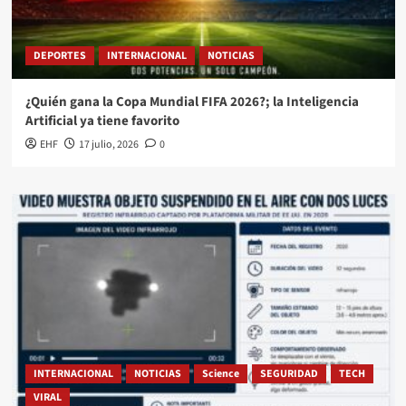
DEPORTES
INTERNACIONAL
NOTICIAS
¿Quién gana la Copa Mundial FIFA 2026?; la Inteligencia
Artificial ya tiene favorito
EHF
17 julio, 2026
0
INTERNACIONAL
NOTICIAS
Science
SEGURIDAD
TECH
VIRAL