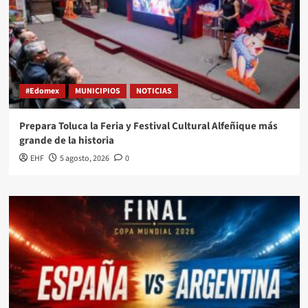
#Edomex
MUNICIPIOS
NOTICIAS
Prepara Toluca la Feria y Festival Cultural Alfeñique más
grande de la historia
EHF
5 agosto, 2026
0