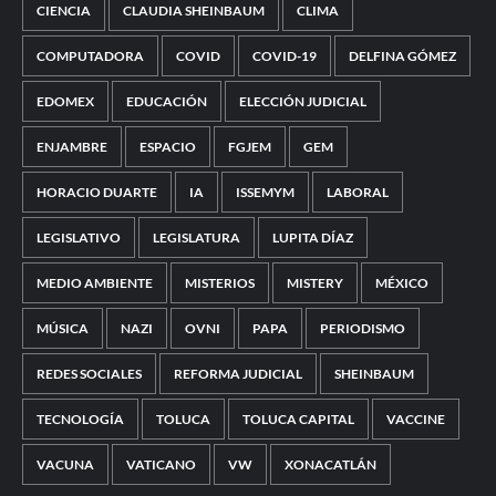
CIENCIA
CLAUDIA SHEINBAUM
CLIMA
COMPUTADORA
COVID
COVID-19
DELFINA GÓMEZ
EDOMEX
EDUCACIÓN
ELECCIÓN JUDICIAL
ENJAMBRE
ESPACIO
FGJEM
GEM
HORACIO DUARTE
IA
ISSEMYM
LABORAL
LEGISLATIVO
LEGISLATURA
LUPITA DÍAZ
MEDIO AMBIENTE
MISTERIOS
MISTERY
MÉXICO
MÚSICA
NAZI
OVNI
PAPA
PERIODISMO
REDES SOCIALES
REFORMA JUDICIAL
SHEINBAUM
TECNOLOGÍA
TOLUCA
TOLUCA CAPITAL
VACCINE
VACUNA
VATICANO
VW
XONACATLÁN