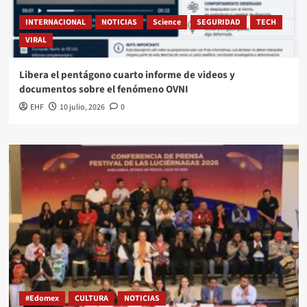
INTERNACIONAL
NOTICIAS
Science
SEGURIDAD
TECH
VIRAL
Libera el pentágono cuarto informe de videos y
documentos sobre el fenómeno OVNI
EHF
10 julio, 2026
0
#Edomex
CULTURA
NOTICIAS