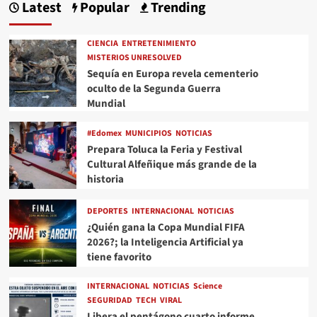
Latest
Popular
Trending
CIENCIA
ENTRETENIMIENTO
MISTERIOS UNRESOLVED
Sequía en Europa revela cementerio
oculto de la Segunda Guerra
Mundial
#Edomex
MUNICIPIOS
NOTICIAS
Prepara Toluca la Feria y Festival
Cultural Alfeñique más grande de la
historia
DEPORTES
INTERNACIONAL
NOTICIAS
¿Quién gana la Copa Mundial FIFA
2026?; la Inteligencia Artificial ya
tiene favorito
INTERNACIONAL
NOTICIAS
Science
SEGURIDAD
TECH
VIRAL
Libera el pentágono cuarto informe