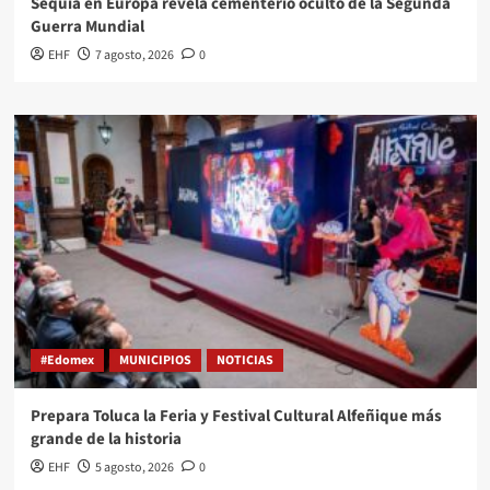
Sequía en Europa revela cementerio oculto de la Segunda
Guerra Mundial
EHF
7 agosto, 2026
0
#Edomex
MUNICIPIOS
NOTICIAS
Prepara Toluca la Feria y Festival Cultural Alfeñique más
grande de la historia
EHF
5 agosto, 2026
0