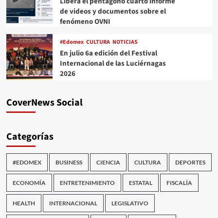
Libera el pentágono cuarto informe
de videos y documentos sobre el
fenómeno OVNI
#Edomex
CULTURA
NOTICIAS
En julio 6a edición del Festival
Internacional de las Luciérnagas
2026
CoverNews Social
Categorías
#EDOMEX
BUSINESS
CIENCIA
CULTURA
DEPORTES
ECONOMÍA
ENTRETENIMIENTO
ESTATAL
FISCALÍA
HEALTH
INTERNACIONAL
LEGISLATIVO