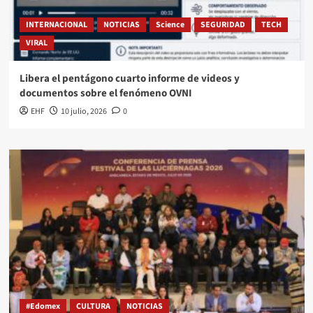
INTERNACIONAL
NOTICIAS
Science
SEGURIDAD
TECH
VIRAL
Libera el pentágono cuarto informe de videos y
documentos sobre el fenómeno OVNI
EHF
10 julio, 2026
0
#Edomex
CULTURA
NOTICIAS