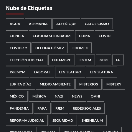
Nube de Etiquetas
AGUA
ALEMANIA
ALFEÑIQUE
CATOLICISMO
CIENCIA
CLAUDIA SHEINBAUM
CLIMA
COVID
COVID-19
DELFINA GÓMEZ
EDOMEX
ELECCIÓN JUDICIAL
ENJAMBRE
FGJEM
GEM
IA
ISSEMYM
LABORAL
LEGISLATIVO
LEGISLATURA
LUPITA DÍAZ
MEDIO AMBIENTE
MISTERIOS
MISTERY
MÉXICO
MÚSICA
NAZI
NEWS
OVNI
PANDEMIA
PAPA
PJEM
REDES SOCIALES
REFORMA JUDICIAL
SEGURIDAD
SHEINBAUM