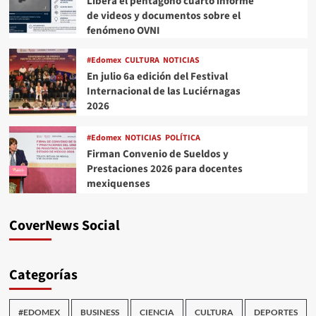
Libera el pentágono cuarto informe
de videos y documentos sobre el
fenómeno OVNI
#Edomex
CULTURA
NOTICIAS
En julio 6a edición del Festival
Internacional de las Luciérnagas
2026
#Edomex
NOTICIAS
POLÍTICA
Firman Convenio de Sueldos y
Prestaciones 2026 para docentes
mexiquenses
CoverNews Social
Categorías
#EDOMEX
BUSINESS
CIENCIA
CULTURA
DEPORTES