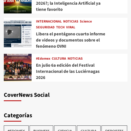
2026?; la Inteligencia Artificial ya
tiene favorito
INTERNACIONAL
NOTICIAS
Science
SEGURIDAD
TECH
VIRAL
Libera el pentágono cuarto informe
de videos y documentos sobre el
fenómeno OVNI
#Edomex
CULTURA
NOTICIAS
En julio 6a edición del Festival
Internacional de las Luciérnagas
2026
CoverNews Social
Categorías
#EDOMEX
BUSINESS
CIENCIA
CULTURA
DEPORTES