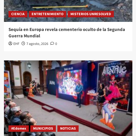
CIENCIA
ENTRETENIMIENTO
MISTERIOS UNRESOLVED
Sequía en Europa revela cementerio oculto de la Segunda
Guerra Mundial
EHF
7 agosto, 2026
0
#Edomex
MUNICIPIOS
NOTICIAS