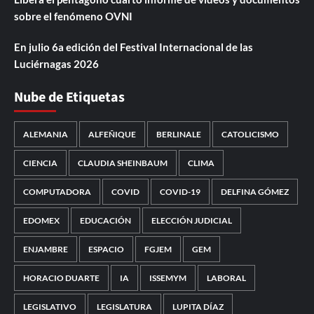
sobre el fenómeno OVNI
En julio 6a edición del Festival Internacional de las
Luciérnagas 2026
Nube de Etiquetas
ALEMANIA
ALFEÑIQUE
BERLINALE
CATOLICISMO
CIENCIA
CLAUDIA SHEINBAUM
CLIMA
COMPUTADORA
COVID
COVID-19
DELFINA GÓMEZ
EDOMEX
EDUCACIÓN
ELECCIÓN JUDICIAL
ENJAMBRE
ESPACIO
FGJEM
GEM
HORACIO DUARTE
IA
ISSEMYM
LABORAL
LEGISLATIVO
LEGISLATURA
LUPITA DÍAZ