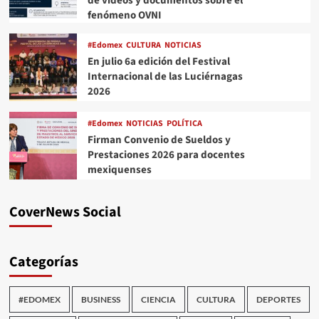
de videos y documentos sobre el
fenómeno OVNI
#Edomex
CULTURA
NOTICIAS
En julio 6a edición del Festival
Internacional de las Luciérnagas
2026
#Edomex
NOTICIAS
POLÍTICA
Firman Convenio de Sueldos y
Prestaciones 2026 para docentes
mexiquenses
CoverNews Social
Categorías
#EDOMEX
BUSINESS
CIENCIA
CULTURA
DEPORTES