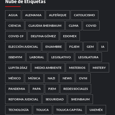
Nube de Etiquetas
AGUA
ALEMANIA
ALFEÑIQUE
CATOLICISMO
CIENCIA
CLAUDIA SHEINBAUM
CLIMA
COVID
COVID-19
DELFINA GÓMEZ
EDOMEX
ELECCIÓN JUDICIAL
ENJAMBRE
FGJEM
GEM
IA
ISSEMYM
LABORAL
LEGISLATIVO
LEGISLATURA
LUPITA DÍAZ
MEDIO AMBIENTE
MISTERIOS
MISTERY
MÉXICO
MÚSICA
NAZI
NEWS
OVNI
PANDEMIA
PAPA
PJEM
REDES SOCIALES
REFORMA JUDICIAL
SEGURIDAD
SHEINBAUM
TECNOLOGÍA
TOLUCA
TOLUCA CAPITAL
UAEMÉX