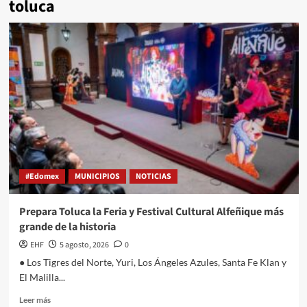
toluca
#Edomex
MUNICIPIOS
NOTICIAS
Prepara Toluca la Feria y Festival Cultural Alfeñique más
grande de la historia
EHF
5 agosto, 2026
0
● Los Tigres del Norte, Yuri, Los Ángeles Azules, Santa Fe Klan y
El Malilla...
Leer más