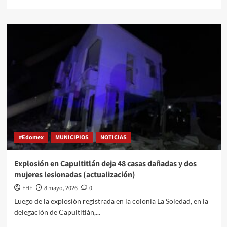
#Edomex
MUNICIPIOS
NOTICIAS
Explosión en Capultitlán deja 48 casas dañadas y dos
mujeres lesionadas (actualización)
EHF
8 mayo, 2026
0
Luego de la explosión registrada en la colonia La Soledad, en la
delegación de Capultitlán,...