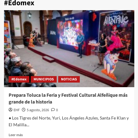
#Edomex
#Edomex
MUNICIPIOS
NOTICIAS
Prepara Toluca la Feria y Festival Cultural Alfeñique más
grande de la historia
EHF
5 agosto, 2026
0
● Los Tigres del Norte, Yuri, Los Ángeles Azules, Santa Fe Klan y
El Malilla...
Leer más