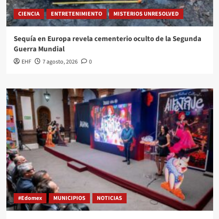
CIENCIA
ENTRETENIMIENTO
MISTERIOS UNRESOLVED
Sequía en Europa revela cementerio oculto de la Segunda
Guerra Mundial
EHF
7 agosto, 2026
0
#Edomex
MUNICIPIOS
NOTICIAS