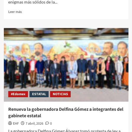
enigmas más sólidos de la...
Leer más
#Edomex
ESTATAL
NOTICIAS
Renueva la gobernadora Delfina Gómez a integrantes del
gabinete estatal
EHF
7 abril, 2026
0
La gobernadora Delfina Gómez Álvarez tomó protesta de ley a