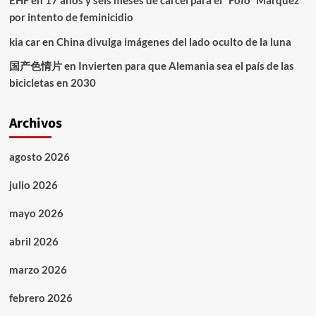
EHF
en
17 años y seis meses de cárcel para el “Fofo” Márquez
por intento de feminicidio
kia car
en
China divulga imágenes del lado oculto de la luna
国产色情片
en
Invierten para que Alemania sea el país de las
bicicletas en 2030
Archivos
agosto 2026
julio 2026
mayo 2026
abril 2026
marzo 2026
febrero 2026