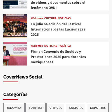
de videos y documentos sobre el
fenómeno OVNI
#Edomex
CULTURA
NOTICIAS
En julio 6a edición del Festival
Internacional de las Luciérnagas
2026
#Edomex
NOTICIAS
POLÍTICA
Firman Convenio de Sueldos y
Prestaciones 2026 para docentes
mexiquenses
CoverNews Social
Categorías
#EDOMEX
BUSINESS
CIENCIA
CULTURA
DEPORTES