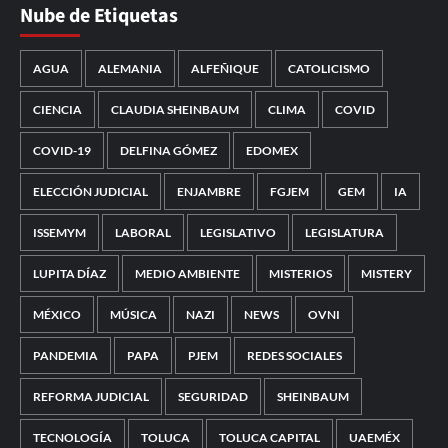
Nube de Etiquetas
AGUA
ALEMANIA
ALFEÑIQUE
CATOLICISMO
CIENCIA
CLAUDIA SHEINBAUM
CLIMA
COVID
COVID-19
DELFINA GÓMEZ
EDOMEX
ELECCIÓN JUDICIAL
ENJAMBRE
FGJEM
GEM
IA
ISSEMYM
LABORAL
LEGISLATIVO
LEGISLATURA
LUPITA DÍAZ
MEDIO AMBIENTE
MISTERIOS
MISTERY
MÉXICO
MÚSICA
NAZI
NEWS
OVNI
PANDEMIA
PAPA
PJEM
REDES SOCIALES
REFORMA JUDICIAL
SEGURIDAD
SHEINBAUM
TECNOLOGÍA
TOLUCA
TOLUCA CAPITAL
UAEMÉX