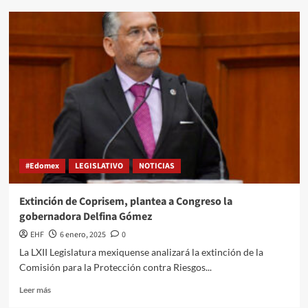
#Edomex
LEGISLATIVO
NOTICIAS
Extinción de Coprisem, plantea a Congreso la
gobernadora Delfina Gómez
EHF
6 enero, 2025
0
La LXII Legislatura mexiquense analizará la extinción de la
Comisión para la Protección contra Riesgos...
Leer más