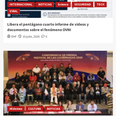
INTERNACIONAL
NOTICIAS
Science
SEGURIDAD
TECH
VIRAL
Libera el pentágono cuarto informe de videos y
documentos sobre el fenómeno OVNI
EHF
10 julio, 2026
0
#Edomex
CULTURA
NOTICIAS