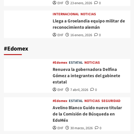
EHF
23 enero, 2026
0
INTERNACIONAL
NOTICIAS
Llega a Groelandia equipo militar de
reconocimiento alemán
EHF
16 enero, 2026
0
#Edomex
#Edomex
ESTATAL
NOTICIAS
Renueva la gobernadora Delfina
Gómez a integrantes del gabinete
estatal
EHF
7 abril, 2026
0
#Edomex
ESTATAL
NOTICIAS
SEGURIDAD
Avelino Blanco Guido nuevo titular
de la Comisión de Búsqueda en
EdoMéx
EHF
30 marzo, 2026
0