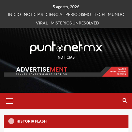
5 agosto, 2026
INICIO
NOTICIAS
CIENCIA
PERIODISMO
TECH
MUNDO
VIRAL
MISTERIOS UNRESOLVED
NOTICIAS
#Edomex
CULTURA
NOTICIAS
En julio 6a edición del Festival Internacional de
las Luciérnagas 2026
4
#Edomex
NOTICIAS
POLÍTICA
Firman Convenio de Sueldos y Prestaciones 2026
HISTORIA FLASH
para docentes mexiquenses
5