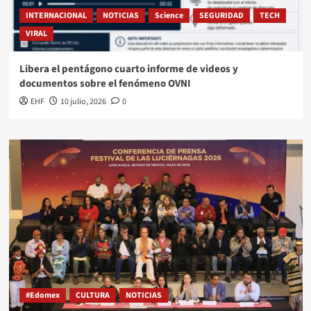
INTERNACIONAL
NOTICIAS
Science
SEGURIDAD
TECH
VIRAL
Libera el pentágono cuarto informe de videos y
documentos sobre el fenómeno OVNI
EHF
10 julio, 2026
0
#Edomex
CULTURA
NOTICIAS