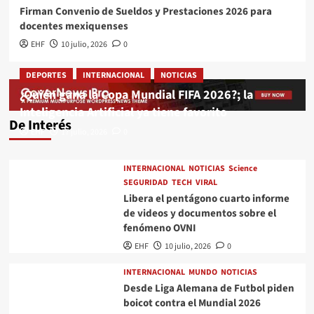
Firman Convenio de Sueldos y Prestaciones 2026 para
docentes mexiquenses
EHF
10 julio, 2026
0
DEPORTES
INTERNACIONAL
NOTICIAS
¿Quién gana la Copa Mundial FIFA 2026?; la
Inteligencia Artificial ya tiene favorito
De Interés
EHF
17 julio, 2026
0
INTERNACIONAL
NOTICIAS
Science
SEGURIDAD
TECH
VIRAL
Libera el pentágono cuarto informe
de videos y documentos sobre el
fenómeno OVNI
EHF
10 julio, 2026
0
INTERNACIONAL
MUNDO
NOTICIAS
Desde Liga Alemana de Futbol piden
boicot contra el Mundial 2026