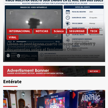
INTERNACIONAL
NOTICIAS
Science
SEGURIDAD
TECH
VIRAL
Libera el pentágono cuarto informe de videos y
documentos sobre el fenómeno OVNI
EHF
10 julio, 2026
0
Entérate