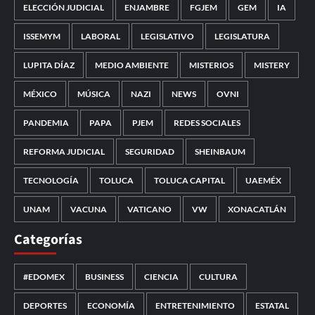
ELECCIÓN JUDICIAL
ENJAMBRE
FGJEM
GEM
IA
ISSEMYM
LABORAL
LEGISLATIVO
LEGISLATURA
LUPITA DÍAZ
MEDIO AMBIENTE
MISTERIOS
MISTERY
MÉXICO
MÚSICA
NAZI
NEWS
OVNI
PANDEMIA
PAPA
PJEM
REDES SOCIALES
REFORMA JUDICIAL
SEGURIDAD
SHEINBAUM
TECNOLOGÍA
TOLUCA
TOLUCA CAPITAL
UAEMÉX
UNAM
VACUNA
VATICANO
VW
XONACATLÁN
Categorías
#EDOMEX
BUSINESS
CIENCIA
CULTURA
DEPORTES
ECONOMÍA
ENTRETENIMIENTO
ESTATAL