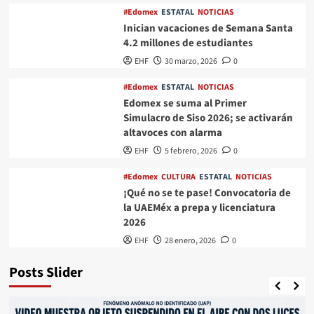
#Edomex
ESTATAL
NOTICIAS
Inician vacaciones de Semana Santa
4.2 millones de estudiantes
EHF
30 marzo, 2026
0
#Edomex
ESTATAL
NOTICIAS
Edomex se suma al Primer
Simulacro de Siso 2026; se activarán
altavoces con alarma
EHF
5 febrero, 2026
0
#Edomex
CULTURA
ESTATAL
NOTICIAS
¡Qué no se te pase! Convocatoria de
la UAEMéx a prepa y licenciatura
2026
EHF
28 enero, 2026
0
Posts Slider