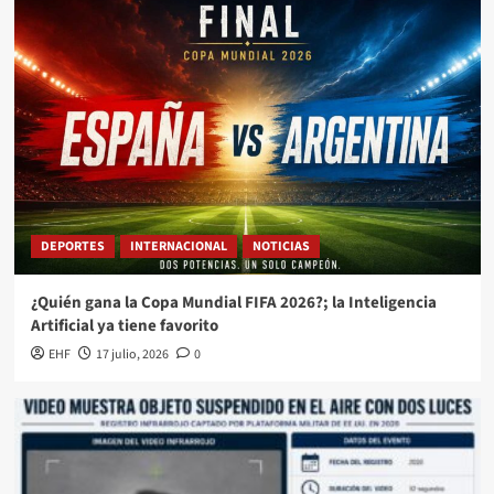
DEPORTES
INTERNACIONAL
NOTICIAS
¿Quién gana la Copa Mundial FIFA 2026?; la Inteligencia
Artificial ya tiene favorito
EHF
17 julio, 2026
0