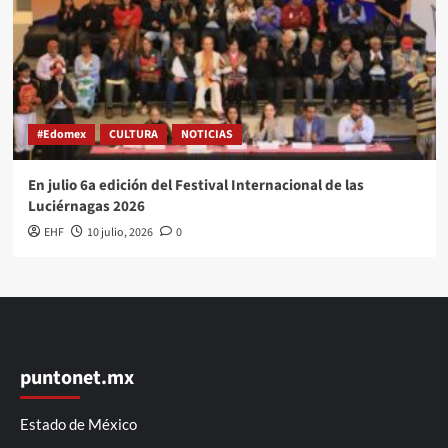
#Edomex
CULTURA
NOTICIAS
En julio 6a edición del Festival Internacional de las
Luciérnagas 2026
EHF
10 julio, 2026
0
puntonet.mx
Estado de México