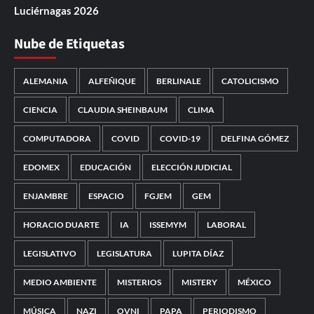
Luciérnagas 2026
Nube de Etiquetas
ALEMANIA
ALFEÑIQUE
BERLINALE
CATOLICISMO
CIENCIA
CLAUDIA SHEINBAUM
CLIMA
COMPUTADORA
COVID
COVID-19
DELFINA GÓMEZ
EDOMEX
EDUCACIÓN
ELECCIÓN JUDICIAL
ENJAMBRE
ESPACIO
FGJEM
GEM
HORACIO DUARTE
IA
ISSEMYM
LABORAL
LEGISLATIVO
LEGISLATURA
LUPITA DÍAZ
MEDIO AMBIENTE
MISTERIOS
MISTERY
MÉXICO
MÚSICA
NAZI
OVNI
PAPA
PERIODISMO