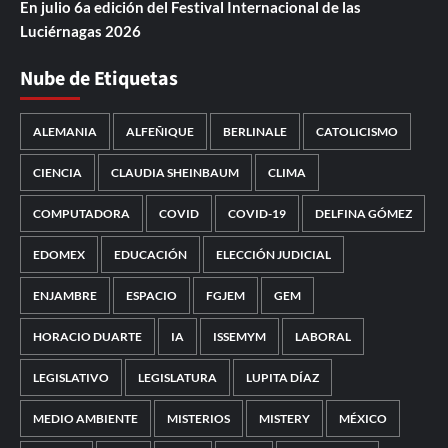
En julio 6a edición del Festival Internacional de las
Luciérnagas 2026
Nube de Etiquetas
ALEMANIA
ALFEÑIQUE
BERLINALE
CATOLICISMO
CIENCIA
CLAUDIA SHEINBAUM
CLIMA
COMPUTADORA
COVID
COVID-19
DELFINA GÓMEZ
EDOMEX
EDUCACIÓN
ELECCIÓN JUDICIAL
ENJAMBRE
ESPACIO
FGJEM
GEM
HORACIO DUARTE
IA
ISSEMYM
LABORAL
LEGISLATIVO
LEGISLATURA
LUPITA DÍAZ
MEDIO AMBIENTE
MISTERIOS
MISTERY
MÉXICO