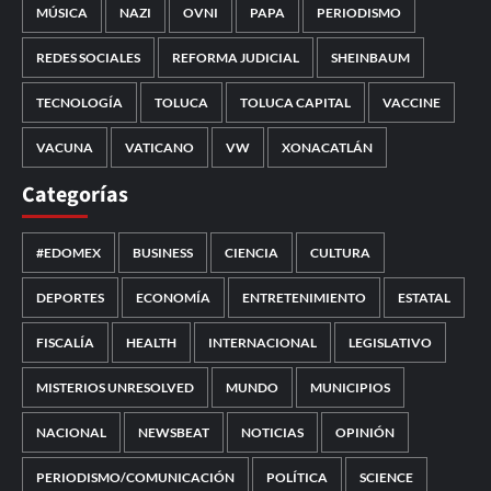
MÚSICA
NAZI
OVNI
PAPA
PERIODISMO
REDES SOCIALES
REFORMA JUDICIAL
SHEINBAUM
TECNOLOGÍA
TOLUCA
TOLUCA CAPITAL
VACCINE
VACUNA
VATICANO
VW
XONACATLÁN
Categorías
#EDOMEX
BUSINESS
CIENCIA
CULTURA
DEPORTES
ECONOMÍA
ENTRETENIMIENTO
ESTATAL
FISCALÍA
HEALTH
INTERNACIONAL
LEGISLATIVO
MISTERIOS UNRESOLVED
MUNDO
MUNICIPIOS
NACIONAL
NEWSBEAT
NOTICIAS
OPINIÓN
PERIODISMO/COMUNICACIÓN
POLÍTICA
SCIENCE