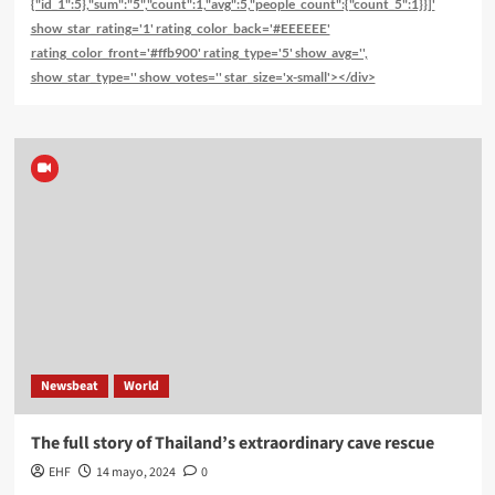
{"id_1":5},"sum":"5","count":1,"avg":5,"people_count":{"count_5":1}}]'
show_star_rating='1' rating_color_back='#EEEEEE'
rating_color_front='#ffb900' rating_type='5' show_avg='',
show_star_type='' show_votes='' star_size='x-small'></div>
Newsbeat
World
The full story of Thailand’s extraordinary cave rescue
EHF
14 mayo, 2024
0