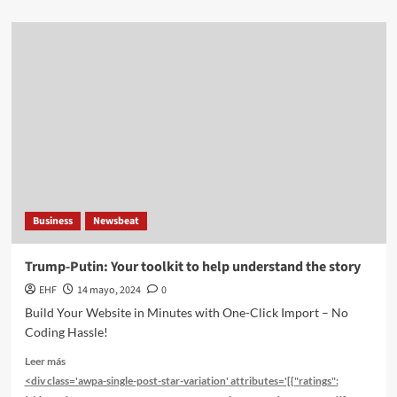
Business
Newsbeat
Trump-Putin: Your toolkit to help understand the story
EHF
14 mayo, 2024
0
Build Your Website in Minutes with One-Click Import – No
Coding Hassle!
Leer más
<div class='awpa-single-post-star-variation' attributes='[{"ratings":