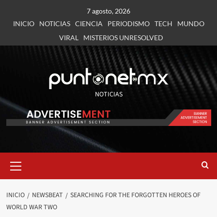
7 agosto, 2026
INICIO
NOTICIAS
CIENCIA
PERIODISMO
TECH
MUNDO
VIRAL
MISTERIOS UNRESOLVED
NOTICIAS
INICIO
NEWSBEAT
SEARCHING FOR THE FORGOTTEN HEROES OF
WORLD WAR TWO