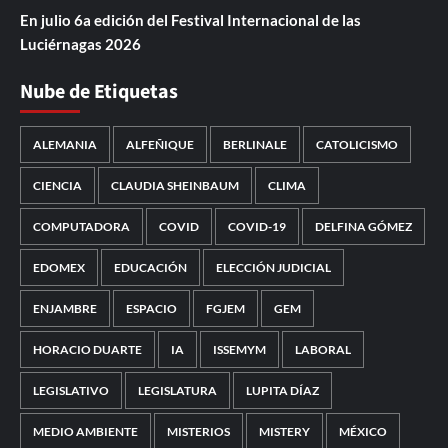
En julio 6a edición del Festival Internacional de las
Luciérnagas 2026
Nube de Etiquetas
ALEMANIA
ALFEÑIQUE
BERLINALE
CATOLICISMO
CIENCIA
CLAUDIA SHEINBAUM
CLIMA
COMPUTADORA
COVID
COVID-19
DELFINA GÓMEZ
EDOMEX
EDUCACIÓN
ELECCIÓN JUDICIAL
ENJAMBRE
ESPACIO
FGJEM
GEM
HORACIO DUARTE
IA
ISSEMYM
LABORAL
LEGISLATIVO
LEGISLATURA
LUPITA DÍAZ
MEDIO AMBIENTE
MISTERIOS
MISTERY
MÉXICO