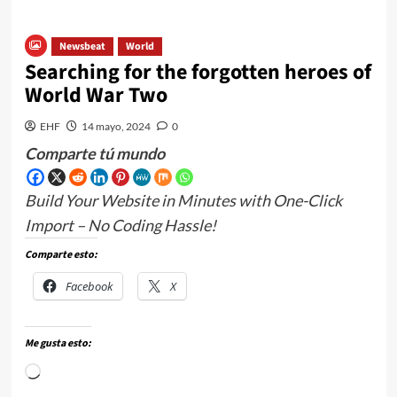
Newsbeat
World
Searching for the forgotten heroes of
World War Two
EHF
14 mayo, 2024
0
Comparte tú mundo
Build Your Website in Minutes with One-Click
Import – No Coding Hassle!
Comparte esto:
Facebook
X
Me gusta esto: