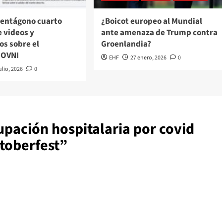
pentágono cuarto
¿Boicot europeo al Mundial
 videos y
ante amenaza de Trump contra
s sobre el
Groenlandia?
 OVNI
EHF
27 enero, 2026
0
ulio, 2026
0
pación hospitalaria por covid
ktoberfest
”