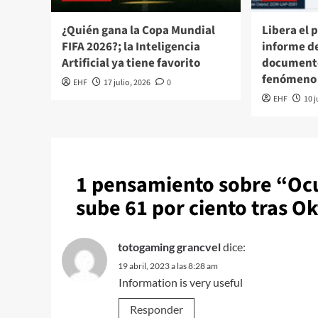
¿Quién gana la Copa Mundial
Libera el 
FIFA 2026?; la Inteligencia
informe de
Artificial ya tiene favorito
documento
fenómeno
EHF
17 julio, 2026
0
EHF
10 j
1 pensamiento sobre “
Ocu
sube 61 por ciento tras O
totogaming grancvel
dice:
19 abril, 2023 a las 8:28 am
Information is very useful
Responder