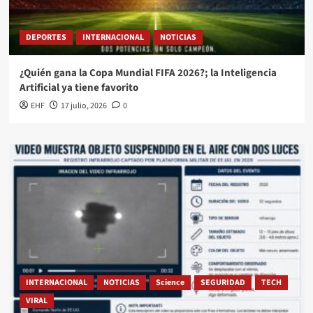
DEPORTES
INTERNACIONAL
NOTICIAS
¿Quién gana la Copa Mundial FIFA 2026?; la Inteligencia
Artificial ya tiene favorito
EHF
17 julio, 2026
0
INTERNACIONAL
NOTICIAS
Science
SEGURIDAD
TECH
VIRAL