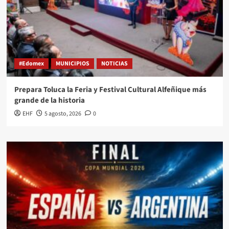
#Edomex
MUNICIPIOS
NOTICIAS
Prepara Toluca la Feria y Festival Cultural Alfeñique más
grande de la historia
EHF
5 agosto, 2026
0