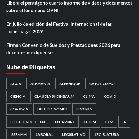
Libera el pentágono cuarto informe de videos y documentos
sobre el fenómeno OVNI
En julio 6a edición del Festival Internacional de las
Luciérnagas 2026
Firman Convenio de Sueldos y Prestaciones 2026 para
docentes mexiquenses
Nube de Etiquetas
AGUA
ALEMANIA
ALFEÑIQUE
CATOLICISMO
CIENCIA
CLAUDIA SHEINBAUM
CLIMA
COVID
COVID-19
DELFINA GÓMEZ
EDOMEX
ELECCIÓN JUDICIAL
ENJAMBRE
FGJEM
GEM
IA
ISSEMYM
LABORAL
LEGISLATIVO
LEGISLATURA