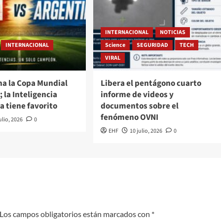
INTERNACIONAL
NOTICIAS
INTERNACIONAL
Science
SEGURIDAD
TECH
VIRAL
na la Copa Mundial
Libera el pentágono cuarto
; la Inteligencia
informe de videos y
ya tiene favorito
documentos sobre el
fenómeno OVNI
ulio, 2026
0
EHF
10 julio, 2026
0
Los campos obligatorios están marcados con
*