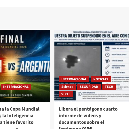
INTERNACIONAL
NOTICIAS
INTERNACIONAL
Science
SEGURIDAD
TECH
VIRAL
na la Copa Mundial
Libera el pentágono cuarto
; la Inteligencia
informe de videos y
ya tiene favorito
documentos sobre el
fenómeno OVNI