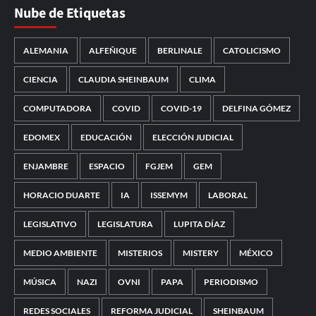
Nube de Etiquetas
ALEMANIA
ALFEÑIQUE
BERLINALE
CATOLICISMO
CIENCIA
CLAUDIA SHEINBAUM
CLIMA
COMPUTADORA
COVID
COVID-19
DELFINA GÓMEZ
EDOMEX
EDUCACIÓN
ELECCIÓN JUDICIAL
ENJAMBRE
ESPACIO
FGJEM
GEM
HORACIO DUARTE
IA
ISSEMYM
LABORAL
LEGISLATIVO
LEGISLATURA
LUPITA DÍAZ
MEDIO AMBIENTE
MISTERIOS
MISTERY
MÉXICO
MÚSICA
NAZI
OVNI
PAPA
PERIODISMO
REDES SOCIALES
REFORMA JUDICIAL
SHEINBAUM