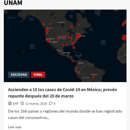
UNAM
SOCIEDAD
VIRAL
Ascienden a 15 los casos de Covid-19 en México; prevén
repunte después del 20 de marzo
EHF
12 marzo, 2020
0
De los 166 países y regiones del mundo donde se han registrado
casos del coronavirus...
Leer más