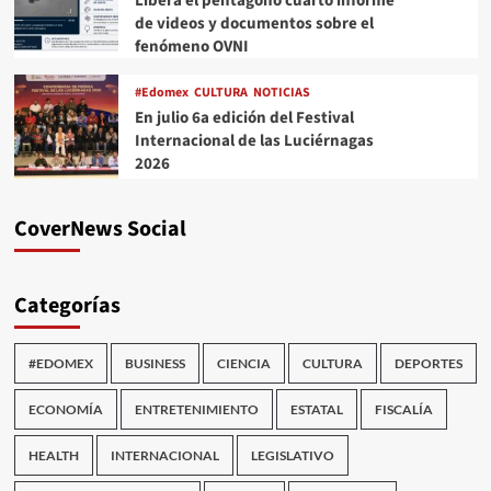
Libera el pentágono cuarto informe
de videos y documentos sobre el
fenómeno OVNI
#Edomex
CULTURA
NOTICIAS
En julio 6a edición del Festival
Internacional de las Luciérnagas
2026
CoverNews Social
Categorías
#EDOMEX
BUSINESS
CIENCIA
CULTURA
DEPORTES
ECONOMÍA
ENTRETENIMIENTO
ESTATAL
FISCALÍA
HEALTH
INTERNACIONAL
LEGISLATIVO