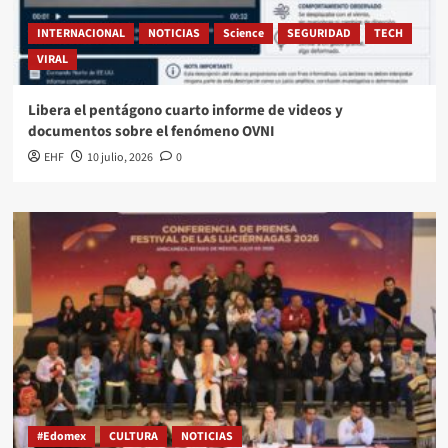
INTERNACIONAL
NOTICIAS
Science
SEGURIDAD
TECH
VIRAL
Libera el pentágono cuarto informe de videos y
documentos sobre el fenómeno OVNI
EHF
10 julio, 2026
0
#Edomex
CULTURA
NOTICIAS