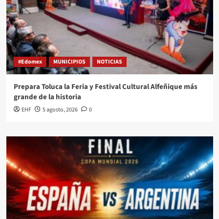
#Edomex
MUNICIPIOS
NOTICIAS
Prepara Toluca la Feria y Festival Cultural Alfeñique más
grande de la historia
EHF
5 agosto, 2026
0