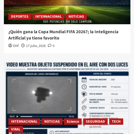
DEPORTES
INTERNACIONAL
NOTICIAS
¿Quién gana la Copa Mundial FIFA 2026?; la Inteligencia
Artificial ya tiene favorito
EHF
17 julio, 2026
0
INTERNACIONAL
NOTICIAS
Science
SEGURIDAD
TECH
VIRAL