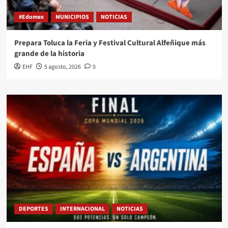
#Edomex
MUNICIPIOS
NOTICIAS
Prepara Toluca la Feria y Festival Cultural Alfeñique más
grande de la historia
EHF
5 agosto, 2026
0
DEPORTES
INTERNACIONAL
NOTICIAS