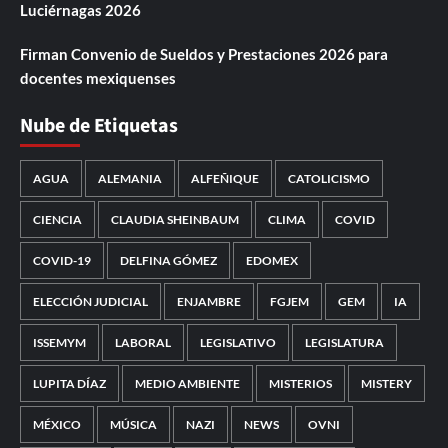
Luciérnagas 2026
Firman Convenio de Sueldos y Prestaciones 2026 para
docentes mexiquenses
Nube de Etiquetas
AGUA
ALEMANIA
ALFEÑIQUE
CATOLICISMO
CIENCIA
CLAUDIA SHEINBAUM
CLIMA
COVID
COVID-19
DELFINA GÓMEZ
EDOMEX
ELECCIÓN JUDICIAL
ENJAMBRE
FGJEM
GEM
IA
ISSEMYM
LABORAL
LEGISLATIVO
LEGISLATURA
LUPITA DÍAZ
MEDIO AMBIENTE
MISTERIOS
MISTERY
MÉXICO
MÚSICA
NAZI
NEWS
OVNI