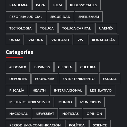
PANDEMIA
PAPA
PJEM
REDES SOCIALES
REFORMA JUDICIAL
SEGURIDAD
SHEINBAUM
TECNOLOGÍA
TOLUCA
TOLUCA CAPITAL
UAEMÉX
UNAM
VACUNA
VATICANO
VW
XONACATLÁN
Categorías
#EDOMEX
BUSINESS
CIENCIA
CULTURA
DEPORTES
ECONOMÍA
ENTRETENIMIENTO
ESTATAL
FISCALÍA
HEALTH
INTERNACIONAL
LEGISLATIVO
MISTERIOS UNRESOLVED
MUNDO
MUNICIPIOS
NACIONAL
NEWSBEAT
NOTICIAS
OPINIÓN
PERIODISMO/COMUNICACIÓN
POLÍTICA
SCIENCE