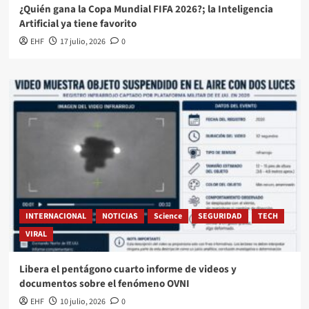
¿Quién gana la Copa Mundial FIFA 2026?; la Inteligencia
Artificial ya tiene favorito
EHF
17 julio, 2026
0
INTERNACIONAL
NOTICIAS
Science
SEGURIDAD
TECH
VIRAL
Libera el pentágono cuarto informe de videos y
documentos sobre el fenómeno OVNI
EHF
10 julio, 2026
0