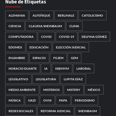
Nube de Etiquetas
ALEMANIA
ALFEÑIQUE
BERLINALE
CATOLICISMO
CIENCIA
CLAUDIA SHEINBAUM
CLIMA
COMPUTADORA
COVID
COVID-19
DELFINA GÓMEZ
EDOMEX
EDUCACIÓN
ELECCIÓN JUDICIAL
ENJAMBRE
ESPACIO
FGJEM
GEM
HORACIO DUARTE
IA
ISSEMYM
LABORAL
LEGISLATIVO
LEGISLATURA
LUPITA DÍAZ
MEDIO AMBIENTE
MISTERIOS
MISTERY
MÉXICO
MÚSICA
NAZI
OVNI
PAPA
PERIODISMO
REDES SOCIALES
REFORMA JUDICIAL
SHEINBAUM