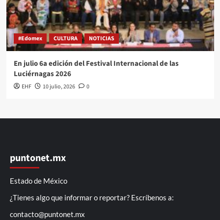
#Edomex
CULTURA
NOTICIAS
En julio 6a edición del Festival Internacional de las
Luciérnagas 2026
EHF
10 julio, 2026
0
puntonet.mx
Estado de México
¿Tienes algo que informar o reportar? Escríbenos a:
contacto@puntonet.mx