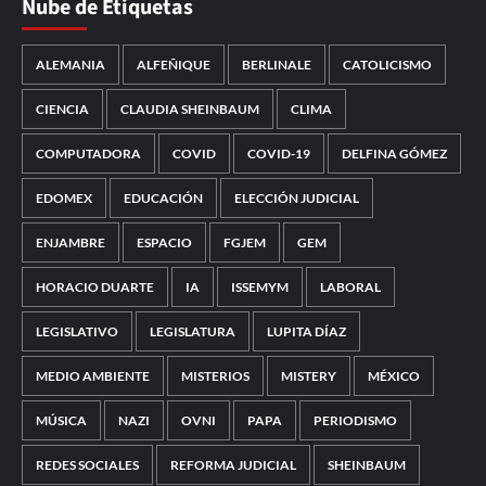
Nube de Etiquetas
ALEMANIA
ALFEÑIQUE
BERLINALE
CATOLICISMO
CIENCIA
CLAUDIA SHEINBAUM
CLIMA
COMPUTADORA
COVID
COVID-19
DELFINA GÓMEZ
EDOMEX
EDUCACIÓN
ELECCIÓN JUDICIAL
ENJAMBRE
ESPACIO
FGJEM
GEM
HORACIO DUARTE
IA
ISSEMYM
LABORAL
LEGISLATIVO
LEGISLATURA
LUPITA DÍAZ
MEDIO AMBIENTE
MISTERIOS
MISTERY
MÉXICO
MÚSICA
NAZI
OVNI
PAPA
PERIODISMO
REDES SOCIALES
REFORMA JUDICIAL
SHEINBAUM