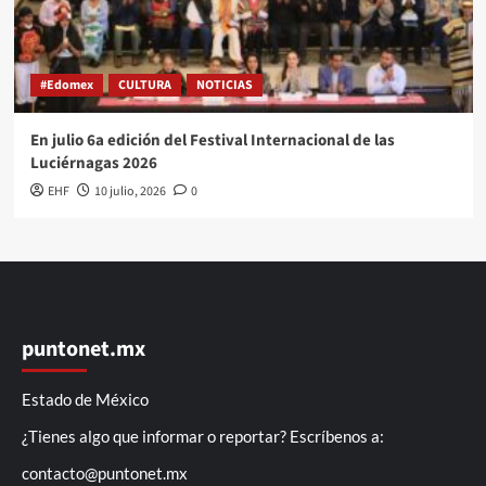
#Edomex
CULTURA
NOTICIAS
En julio 6a edición del Festival Internacional de las
Luciérnagas 2026
EHF
10 julio, 2026
0
puntonet.mx
Estado de México
¿Tienes algo que informar o reportar? Escríbenos a:
contacto@puntonet.mx