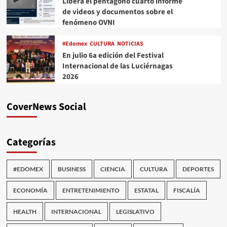
Libera el pentágono cuarto informe
de videos y documentos sobre el
fenómeno OVNI
#Edomex
CULTURA
NOTICIAS
En julio 6a edición del Festival
Internacional de las Luciérnagas
2026
CoverNews Social
Categorías
#EDOMEX
BUSINESS
CIENCIA
CULTURA
DEPORTES
ECONOMÍA
ENTRETENIMIENTO
ESTATAL
FISCALÍA
HEALTH
INTERNACIONAL
LEGISLATIVO