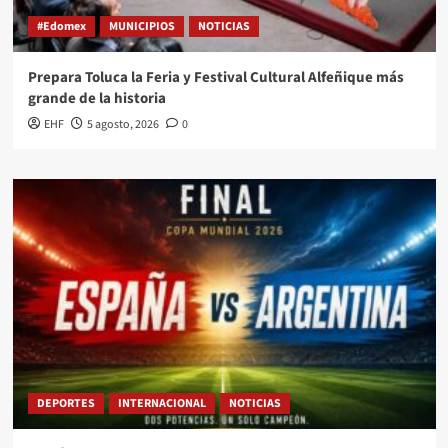
#Edomex
MUNICIPIOS
NOTICIAS
Prepara Toluca la Feria y Festival Cultural Alfeñique más
grande de la historia
EHF
5 agosto, 2026
0
DEPORTES
INTERNACIONAL
NOTICIAS