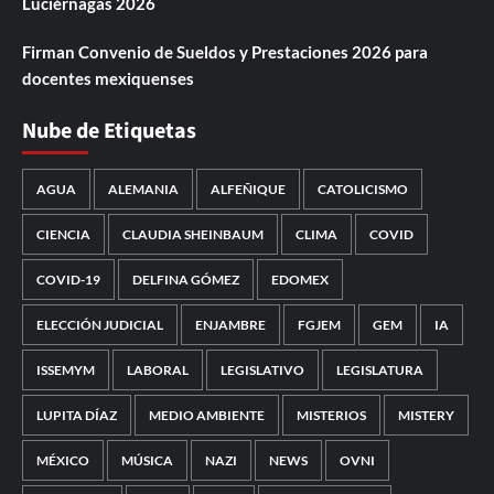
Luciérnagas 2026
Firman Convenio de Sueldos y Prestaciones 2026 para
docentes mexiquenses
Nube de Etiquetas
AGUA
ALEMANIA
ALFEÑIQUE
CATOLICISMO
CIENCIA
CLAUDIA SHEINBAUM
CLIMA
COVID
COVID-19
DELFINA GÓMEZ
EDOMEX
ELECCIÓN JUDICIAL
ENJAMBRE
FGJEM
GEM
IA
ISSEMYM
LABORAL
LEGISLATIVO
LEGISLATURA
LUPITA DÍAZ
MEDIO AMBIENTE
MISTERIOS
MISTERY
MÉXICO
MÚSICA
NAZI
NEWS
OVNI