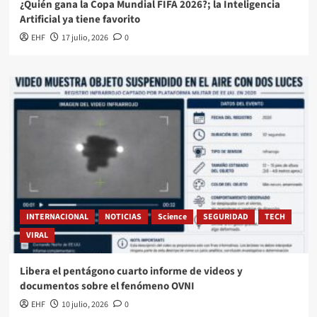
¿Quién gana la Copa Mundial FIFA 2026?; la Inteligencia
Artificial ya tiene favorito
EHF
17 julio, 2026
0
INTERNACIONAL
NOTICIAS
Science
SEGURIDAD
TECH
VIRAL
Libera el pentágono cuarto informe de videos y
documentos sobre el fenómeno OVNI
EHF
10 julio, 2026
0