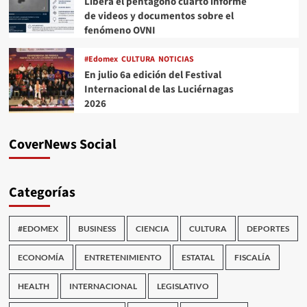
Libera el pentágono cuarto informe
de videos y documentos sobre el
fenómeno OVNI
#Edomex
CULTURA
NOTICIAS
En julio 6a edición del Festival
Internacional de las Luciérnagas
2026
CoverNews Social
Categorías
#EDOMEX
BUSINESS
CIENCIA
CULTURA
DEPORTES
ECONOMÍA
ENTRETENIMIENTO
ESTATAL
FISCALÍA
HEALTH
INTERNACIONAL
LEGISLATIVO