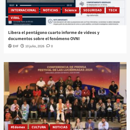
INTERNACIONAL
NOTICIAS
Science
SEGURIDAD
TECH
VIRAL
Libera el pentágono cuarto informe de videos y
documentos sobre el fenómeno OVNI
EHF
10 julio, 2026
0
#Edomex
CULTURA
NOTICIAS