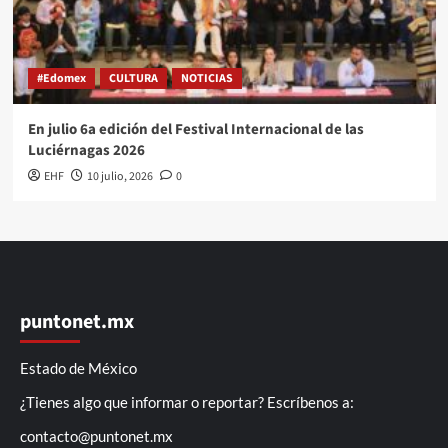
#Edomex
CULTURA
NOTICIAS
En julio 6a edición del Festival Internacional de las
Luciérnagas 2026
EHF
10 julio, 2026
0
puntonet.mx
Estado de México
¿Tienes algo que informar o reportar? Escríbenos a:
contacto@puntonet.mx