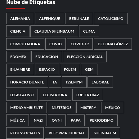
Nube de Etiquetas
ALEMANIA
ALFEÑIQUE
BERLINALE
CATOLICISMO
CIENCIA
CLAUDIA SHEINBAUM
CLIMA
COMPUTADORA
COVID
COVID-19
DELFINA GÓMEZ
EDOMEX
EDUCACIÓN
ELECCIÓN JUDICIAL
ENJAMBRE
ESPACIO
FGJEM
GEM
HORACIO DUARTE
IA
ISSEMYM
LABORAL
LEGISLATIVO
LEGISLATURA
LUPITA DÍAZ
MEDIO AMBIENTE
MISTERIOS
MISTERY
MÉXICO
MÚSICA
NAZI
OVNI
PAPA
PERIODISMO
REDES SOCIALES
REFORMA JUDICIAL
SHEINBAUM