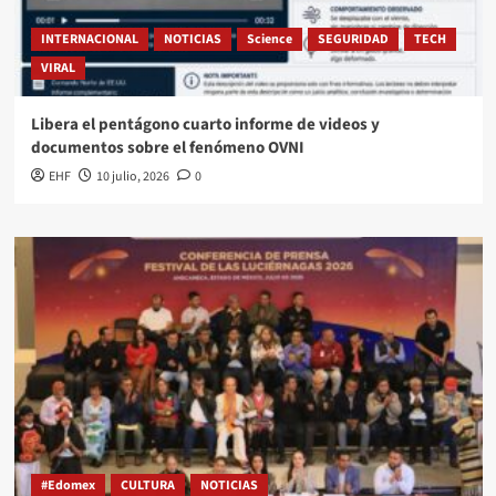
INTERNACIONAL
NOTICIAS
Science
SEGURIDAD
TECH
VIRAL
Libera el pentágono cuarto informe de videos y
documentos sobre el fenómeno OVNI
EHF
10 julio, 2026
0
#Edomex
CULTURA
NOTICIAS