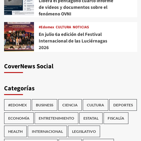
Libera el pentágono cuarto informe
de videos y documentos sobre el
fenómeno OVNI
#Edomex
CULTURA
NOTICIAS
En julio 6a edición del Festival
Internacional de las Luciérnagas
2026
CoverNews Social
Categorías
#EDOMEX
BUSINESS
CIENCIA
CULTURA
DEPORTES
ECONOMÍA
ENTRETENIMIENTO
ESTATAL
FISCALÍA
HEALTH
INTERNACIONAL
LEGISLATIVO