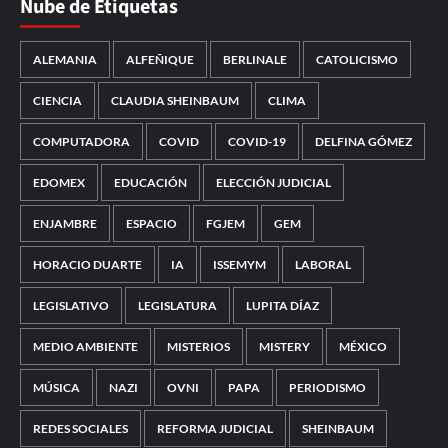
Nube de Etiquetas
ALEMANIA
ALFEÑIQUE
BERLINALE
CATOLICISMO
CIENCIA
CLAUDIA SHEINBAUM
CLIMA
COMPUTADORA
COVID
COVID-19
DELFINA GÓMEZ
EDOMEX
EDUCACIÓN
ELECCIÓN JUDICIAL
ENJAMBRE
ESPACIO
FGJEM
GEM
HORACIO DUARTE
IA
ISSEMYM
LABORAL
LEGISLATIVO
LEGISLATURA
LUPITA DÍAZ
MEDIO AMBIENTE
MISTERIOS
MISTERY
MÉXICO
MÚSICA
NAZI
OVNI
PAPA
PERIODISMO
REDES SOCIALES
REFORMA JUDICIAL
SHEINBAUM