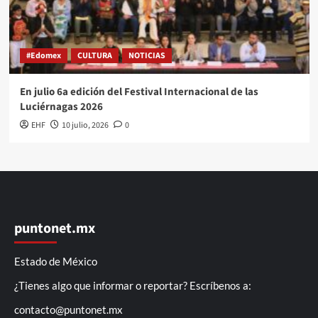
#Edomex
CULTURA
NOTICIAS
En julio 6a edición del Festival Internacional de las
Luciérnagas 2026
EHF
10 julio, 2026
0
puntonet.mx
Estado de México
¿Tienes algo que informar o reportar? Escríbenos a:
contacto@puntonet.mx