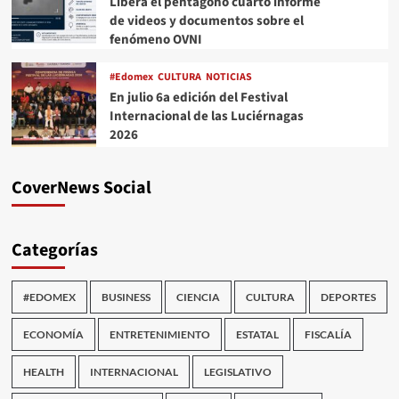
Libera el pentágono cuarto informe
de videos y documentos sobre el
fenómeno OVNI
#Edomex
CULTURA
NOTICIAS
En julio 6a edición del Festival
Internacional de las Luciérnagas
2026
CoverNews Social
Categorías
#EDOMEX
BUSINESS
CIENCIA
CULTURA
DEPORTES
ECONOMÍA
ENTRETENIMIENTO
ESTATAL
FISCALÍA
HEALTH
INTERNACIONAL
LEGISLATIVO