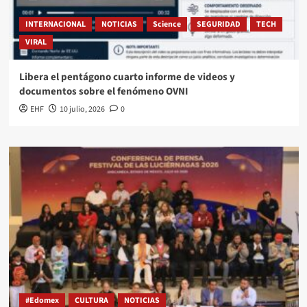
INTERNACIONAL
NOTICIAS
Science
SEGURIDAD
TECH
VIRAL
Libera el pentágono cuarto informe de videos y
documentos sobre el fenómeno OVNI
EHF
10 julio, 2026
0
#Edomex
CULTURA
NOTICIAS