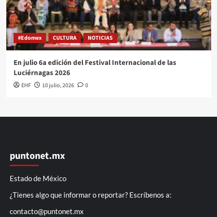
#Edomex
CULTURA
NOTICIAS
En julio 6a edición del Festival Internacional de las
Luciérnagas 2026
EHF
10 julio, 2026
0
puntonet.mx
Estado de México
¿Tienes algo que informar o reportar? Escríbenos a:
contacto@puntonet.mx