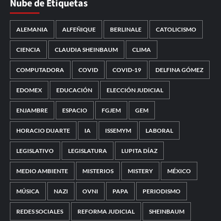
Nube de Etiquetas
ALEMANIA
ALFEÑIQUE
BERLINALE
CATOLICISMO
CIENCIA
CLAUDIA SHEINBAUM
CLIMA
COMPUTADORA
COVID
COVID-19
DELFINA GÓMEZ
EDOMEX
EDUCACIÓN
ELECCIÓN JUDICIAL
ENJAMBRE
ESPACIO
FGJEM
GEM
HORACIO DUARTE
IA
ISSEMYM
LABORAL
LEGISLATIVO
LEGISLATURA
LUPITA DÍAZ
MEDIO AMBIENTE
MISTERIOS
MISTERY
MÉXICO
MÚSICA
NAZI
OVNI
PAPA
PERIODISMO
REDES SOCIALES
REFORMA JUDICIAL
SHEINBAUM