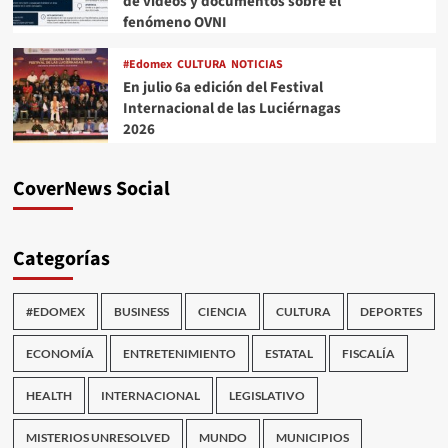
de videos y documentos sobre el
fenómeno OVNI
#Edomex
CULTURA
NOTICIAS
En julio 6a edición del Festival
Internacional de las Luciérnagas
2026
CoverNews Social
Categorías
#EDOMEX
BUSINESS
CIENCIA
CULTURA
DEPORTES
ECONOMÍA
ENTRETENIMIENTO
ESTATAL
FISCALÍA
HEALTH
INTERNACIONAL
LEGISLATIVO
MISTERIOS UNRESOLVED
MUNDO
MUNICIPIOS