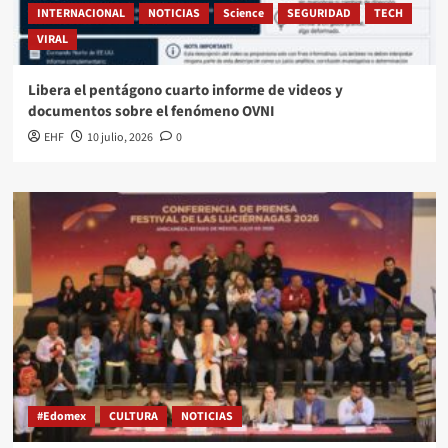
INTERNACIONAL
NOTICIAS
Science
SEGURIDAD
TECH
VIRAL
Libera el pentágono cuarto informe de videos y
documentos sobre el fenómeno OVNI
EHF
10 julio, 2026
0
#Edomex
CULTURA
NOTICIAS