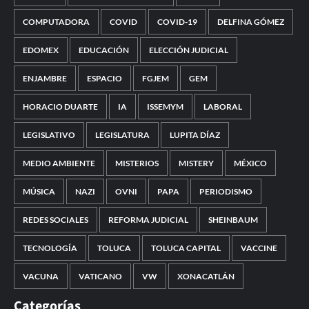
COMPUTADORA
COVID
COVID-19
DELFINA GÓMEZ
EDOMEX
EDUCACIÓN
ELECCIÓN JUDICIAL
ENJAMBRE
ESPACIO
FGJEM
GEM
HORACIO DUARTE
IA
ISSEMYM
LABORAL
LEGISLATIVO
LEGISLATURA
LUPITA DÍAZ
MEDIO AMBIENTE
MISTERIOS
MISTERY
MÉXICO
MÚSICA
NAZI
OVNI
PAPA
PERIODISMO
REDES SOCIALES
REFORMA JUDICIAL
SHEINBAUM
TECNOLOGÍA
TOLUCA
TOLUCA CAPITAL
VACCINE
VACUNA
VATICANO
VW
XONACATLÁN
Categorías