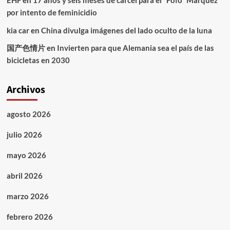
EHF
en
17 años y seis meses de cárcel para el “Fofo” Márquez
por intento de feminicidio
kia car
en
China divulga imágenes del lado oculto de la luna
国产色情片
en
Invierten para que Alemania sea el país de las
bicicletas en 2030
Archivos
agosto 2026
julio 2026
mayo 2026
abril 2026
marzo 2026
febrero 2026