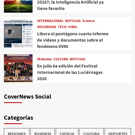
2026?; la Inteligencia Artificial ya
tiene favorito
INTERNACIONAL
NOTICIAS
Science
SEGURIDAD
TECH
VIRAL
Libera el pentágono cuarto informe
de videos y documentos sobre el
fenómeno OVNI
#Edomex
CULTURA
NOTICIAS
En julio 6a edición del Festival
Internacional de las Luciérnagas
2026
CoverNews Social
Categorías
#EDOMEX
BUSINESS
CIENCIA
CULTURA
DEPORTES