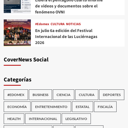
Libera el pentágono cuarto informe
de videos y documentos sobre el
fenómeno OVNI
#Edomex
CULTURA
NOTICIAS
En julio 6a edición del Festival
Internacional de las Luciérnagas
2026
CoverNews Social
Categorías
#EDOMEX
BUSINESS
CIENCIA
CULTURA
DEPORTES
ECONOMÍA
ENTRETENIMIENTO
ESTATAL
FISCALÍA
HEALTH
INTERNACIONAL
LEGISLATIVO