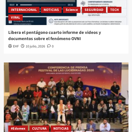
INTERNACIONAL
NOTICIAS
Science
SEGURIDAD
TECH
VIRAL
Libera el pentágono cuarto informe de videos y
documentos sobre el fenómeno OVNI
EHF
10 julio, 2026
0
#Edomex
CULTURA
NOTICIAS