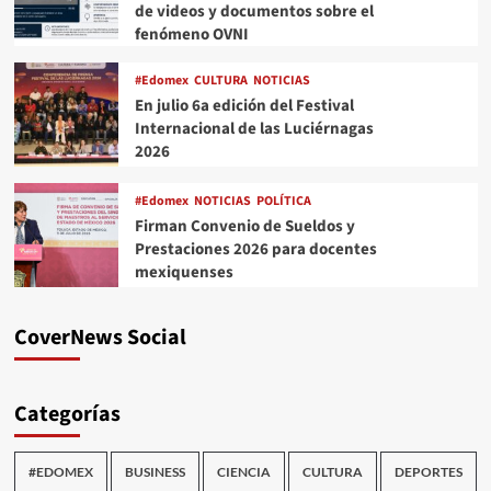
de videos y documentos sobre el
fenómeno OVNI
#Edomex
CULTURA
NOTICIAS
En julio 6a edición del Festival
Internacional de las Luciérnagas
2026
#Edomex
NOTICIAS
POLÍTICA
Firman Convenio de Sueldos y
Prestaciones 2026 para docentes
mexiquenses
CoverNews Social
Categorías
#EDOMEX
BUSINESS
CIENCIA
CULTURA
DEPORTES