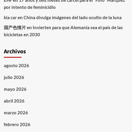
EHF
en
17 años y seis meses de cárcel para el “Fofo” Márquez
por intento de feminicidio
kia car
en
China divulga imágenes del lado oculto de la luna
国产色情片
en
Invierten para que Alemania sea el país de las
bicicletas en 2030
Archivos
agosto 2026
julio 2026
mayo 2026
abril 2026
marzo 2026
febrero 2026