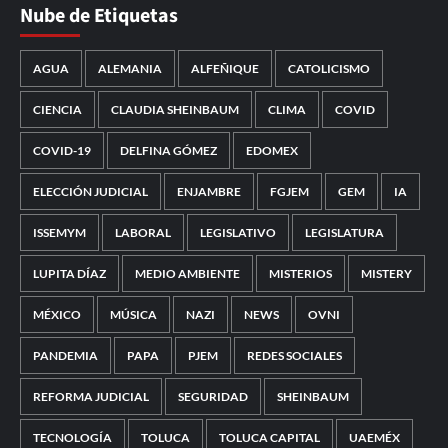
Nube de Etiquetas
AGUA
ALEMANIA
ALFEÑIQUE
CATOLICISMO
CIENCIA
CLAUDIA SHEINBAUM
CLIMA
COVID
COVID-19
DELFINA GÓMEZ
EDOMEX
ELECCIÓN JUDICIAL
ENJAMBRE
FGJEM
GEM
IA
ISSEMYM
LABORAL
LEGISLATIVO
LEGISLATURA
LUPITA DÍAZ
MEDIO AMBIENTE
MISTERIOS
MISTERY
MÉXICO
MÚSICA
NAZI
NEWS
OVNI
PANDEMIA
PAPA
PJEM
REDES SOCIALES
REFORMA JUDICIAL
SEGURIDAD
SHEINBAUM
TECNOLOGÍA
TOLUCA
TOLUCA CAPITAL
UAEMÉX