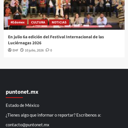
#Edomex
CULTURA
NOTICIAS
En julio 6a edición del Festival Internacional de las
Luciérnagas 2026
EHF
10 julio, 2026
0
puntonet.mx
Estado de México
¿Tienes algo que informar o reportar? Escríbenos a:
contacto@puntonet.mx