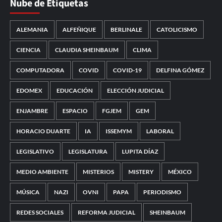
Nube de Etiquetas
ALEMANIA
ALFEÑIQUE
BERLINALE
CATOLICISMO
CIENCIA
CLAUDIA SHEINBAUM
CLIMA
COMPUTADORA
COVID
COVID-19
DELFINA GÓMEZ
EDOMEX
EDUCACIÓN
ELECCIÓN JUDICIAL
ENJAMBRE
ESPACIO
FGJEM
GEM
HORACIO DUARTE
IA
ISSEMYM
LABORAL
LEGISLATIVO
LEGISLATURA
LUPITA DÍAZ
MEDIO AMBIENTE
MISTERIOS
MISTERY
MÉXICO
MÚSICA
NAZI
OVNI
PAPA
PERIODISMO
REDES SOCIALES
REFORMA JUDICIAL
SHEINBAUM