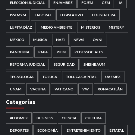
ELECCIÓN JUDICIAL
ENJAMBRE
FGJEM
GEM
IA
ISSEMYM
LABORAL
LEGISLATIVO
LEGISLATURA
LUPITA DÍAZ
MEDIO AMBIENTE
MISTERIOS
MISTERY
MÉXICO
MÚSICA
NAZI
NEWS
OVNI
PANDEMIA
PAPA
PJEM
REDES SOCIALES
REFORMA JUDICIAL
SEGURIDAD
SHEINBAUM
TECNOLOGÍA
TOLUCA
TOLUCA CAPITAL
UAEMÉX
UNAM
VACUNA
VATICANO
VW
XONACATLÁN
Categorías
#EDOMEX
BUSINESS
CIENCIA
CULTURA
DEPORTES
ECONOMÍA
ENTRETENIMIENTO
ESTATAL