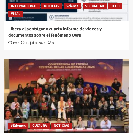
INTERNACIONAL
NOTICIAS
Science
SEGURIDAD
TECH
VIRAL
Libera el pentágono cuarto informe de videos y
documentos sobre el fenómeno OVNI
EHF
10 julio, 2026
0
#Edomex
CULTURA
NOTICIAS