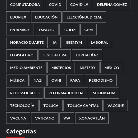
COMPUTADORA
COVID
COVID-19
DELFINA GÓMEZ
EDOMEX
EDUCACIÓN
ELECCIÓN JUDICIAL
ENJAMBRE
ESPACIO
FGJEM
GEM
HORACIO DUARTE
IA
ISSEMYM
LABORAL
LEGISLATIVO
LEGISLATURA
LUPITA DÍAZ
MEDIO AMBIENTE
MISTERIOS
MISTERY
MÉXICO
MÚSICA
NAZI
OVNI
PAPA
PERIODISMO
REDES SOCIALES
REFORMA JUDICIAL
SHEINBAUM
TECNOLOGÍA
TOLUCA
TOLUCA CAPITAL
VACCINE
VACUNA
VATICANO
VW
XONACATLÁN
Categorías