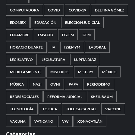
COMPUTADORA
COVID
COVID-19
DELFINA GÓMEZ
EDOMEX
EDUCACIÓN
ELECCIÓN JUDICIAL
ENJAMBRE
ESPACIO
FGJEM
GEM
HORACIO DUARTE
IA
ISSEMYM
LABORAL
LEGISLATIVO
LEGISLATURA
LUPITA DÍAZ
MEDIO AMBIENTE
MISTERIOS
MISTERY
MÉXICO
MÚSICA
NAZI
OVNI
PAPA
PERIODISMO
REDES SOCIALES
REFORMA JUDICIAL
SHEINBAUM
TECNOLOGÍA
TOLUCA
TOLUCA CAPITAL
VACCINE
VACUNA
VATICANO
VW
XONACATLÁN
Categorías