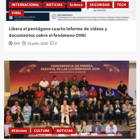
INTERNACIONAL
NOTICIAS
Science
SEGURIDAD
TECH
VIRAL
Libera el pentágono cuarto informe de videos y
documentos sobre el fenómeno OVNI
EHF
10 julio, 2026
0
#Edomex
CULTURA
NOTICIAS