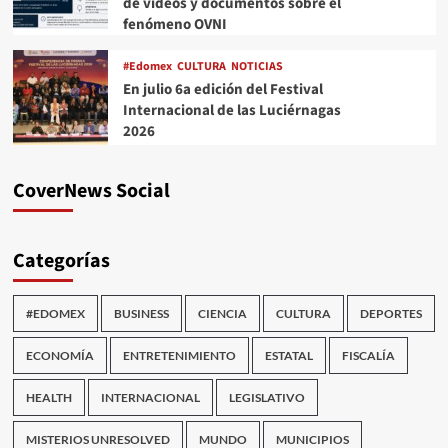
de videos y documentos sobre el
fenómeno OVNI
#Edomex
CULTURA
NOTICIAS
En julio 6a edición del Festival
Internacional de las Luciérnagas
2026
CoverNews Social
Categorías
#EDOMEX
BUSINESS
CIENCIA
CULTURA
DEPORTES
ECONOMÍA
ENTRETENIMIENTO
ESTATAL
FISCALÍA
HEALTH
INTERNACIONAL
LEGISLATIVO
MISTERIOS UNRESOLVED
MUNDO
MUNICIPIOS