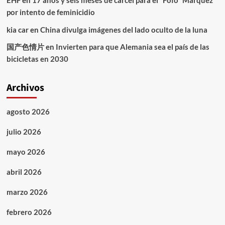
EHF
en
17 años y seis meses de cárcel para el “Fofo” Márquez
por intento de feminicidio
kia car
en
China divulga imágenes del lado oculto de la luna
国产色情片
en
Invierten para que Alemania sea el país de las
bicicletas en 2030
Archivos
agosto 2026
julio 2026
mayo 2026
abril 2026
marzo 2026
febrero 2026