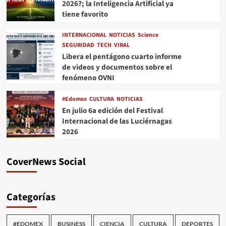
2026?; la Inteligencia Artificial ya
tiene favorito
INTERNACIONAL
NOTICIAS
Science
SEGURIDAD
TECH
VIRAL
Libera el pentágono cuarto informe
de videos y documentos sobre el
fenómeno OVNI
#Edomex
CULTURA
NOTICIAS
En julio 6a edición del Festival
Internacional de las Luciérnagas
2026
CoverNews Social
Categorías
#EDOMEX
BUSINESS
CIENCIA
CULTURA
DEPORTES